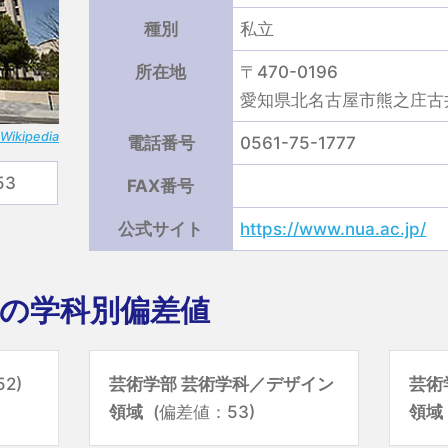
種別
私立
所在地
〒470-0196
愛知県北名古屋市熊之庄古井
Wikipedia
電話番号
0561-75-1777
53
FAX番号
公式サイト
https://www.nua.ac.jp/
の学科別偏差値
2)
芸術学部 芸術学科／デザイン
芸術
領域
(偏差値：53)
領域