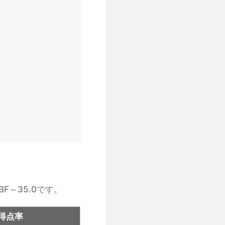
F～35.0です。
得点率