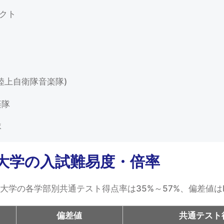
ェクト
ク
陸上自衛隊音楽隊)
楽隊
隊
大学の入試難易度・倍率
術大学の各学部別共通テスト得点率は35%～57%、偏差値はB
偏差値
共通テスト