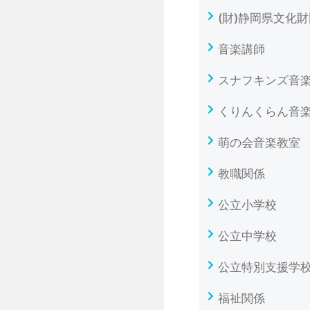
(財)静岡県文化
音楽講師
スナフキンズ音
くりんくらん音
萌の会音楽教室
教職関係
公立小学校
公立中学校
公立特別支援学
福祉関係