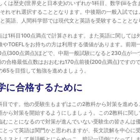
くは歴史(世界史と日本史)のいずれか1科目、数学(ⅲを含
をそれぞれ選択することとなります。中後期の一般入試では
い)と英語、人間科学部では現代文と英語を受験することとな
点は1科目100点満点で計算されます。また英語に関しては
検やTOEFLをお持ちの方は利用する価値があります。前期
0点(300点満点)ほどで、中期一般試験になると230点が
後期の合格最低点数はおおむね170点前後(200点満点)です
の65を目指して勉強を進めましょう。
学に合格するために
科目です。他の受験生もまずはこの2教科から対策を進める
語から対策を開始するようにしましょう。この2教科に関し
臨むことになるので対策が進んでいない受験生の皆さんは
にとって英語は関門かと思われますが、長文読解を中心に
るミスとして単語帳とにらめっこ、暗記一辺倒になってし