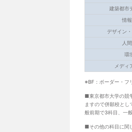
建築都市
情報
デザイン・
人間
環
メディ
※BF：ボーダー・
■東京都市大学の競
ますので併願校とし
般前期で3科目、一
■その他の科目に関