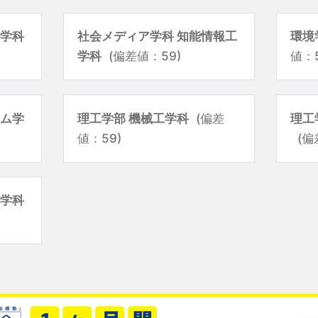
科学科
社会メディア学科 知能情報工
環境
学科
(偏差値：59)
値：5
テム学
理工学部 機械工学科
(偏差
理工
値：59)
(偏
工学科