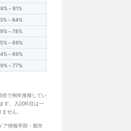
69%～81%
73%～84%
69%～78%
65%～69%
64%～69%
69%～77%
6倍で例年推移してい
ます。入試科目は一
りません。
ィア情報学部・都市