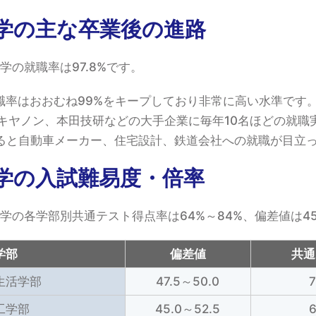
学の主な卒業後の進路
学の就職率は97.8%です。
職率はおおむね99%をキープしており非常に高い水準です
、キヤノン、本田技研などの大手企業に毎年10名ほどの就職
ると自動車メーカー、住宅設計、鉄道会社への就職が目立
学の入試難易度・倍率
大学の各学部別共通テスト得点率は64%～84%、偏差値は45.
学部
偏差値
共通
生活学部
47.5～50.0
工学部
45.0～52.5