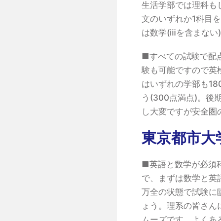
生活学部では理科もし
文のいずれか1科目
は数学(ⅲを含まな
■すべての試験で配
験も可能ですので英
はいずれの学部も18
う(300点満点)。
し大変ですが安全圏
東京都市大
■英語と数学が必須
で、まずは数学と英
万全の状態で試験に
ょう。理系の皆さん
ムーズです。よくあ