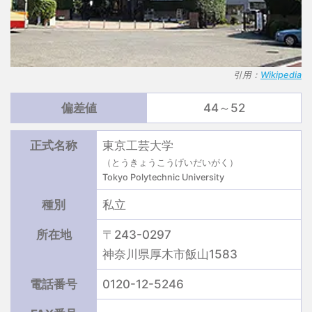
引用：
Wikipedia
偏差値
44～52
正式名称
東京工芸大学
（とうきょうこうげいだいがく）
Tokyo Polytechnic University
種別
私立
所在地
〒243-0297
神奈川県厚木市飯山1583
電話番号
0120-12-5246