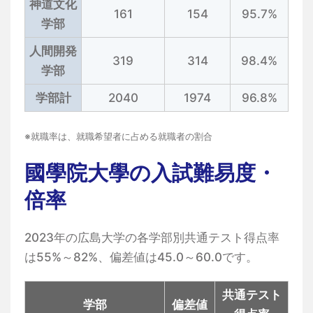
神道文化
161
154
95.7%
学部
人間開発
319
314
98.4%
学部
学部計
2040
1974
96.8%
※就職率は、就職希望者に占める就職者の割合
國學院大學の入試難易度・
倍率
2023年の広島大学の各学部別共通テスト得点率
は55%～82%、偏差値は45.0～60.0です。
共通テスト
学部
偏差値