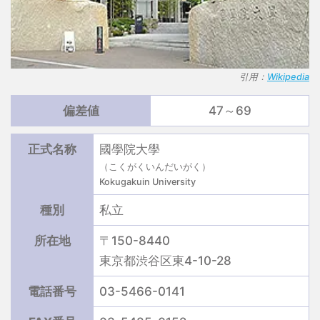
引用：
Wikipedia
偏差値
47～69
正式名称
國學院大學
（こくがくいんだいがく）
Kokugakuin University
種別
私立
所在地
〒150-8440
東京都渋谷区東4-10-28
電話番号
03-5466-0141