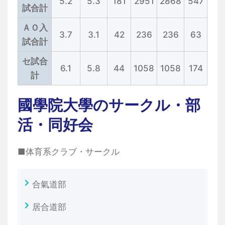
5.2
5.3
181
2951
2868
547
試合計
ＡＯ入
3.7
3.1
42
236
236
63
試合計
セ試合
6.1
5.8
44
1058
1058
174
計
國學院大學のサークル・部
活・同好会
■体育系クラブ・サークル
合氣道部
居合道部