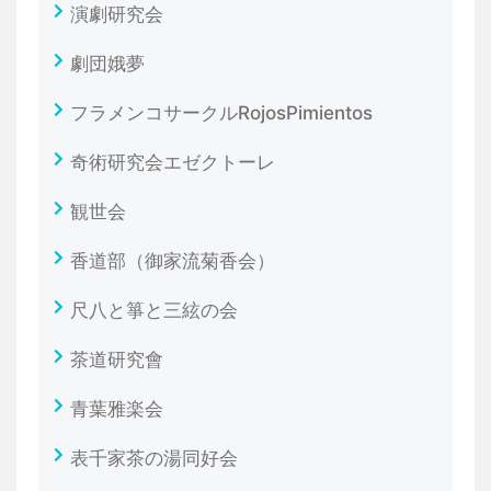
演劇研究会
劇団娥夢
フラメンコサークルRojosPimientos
奇術研究会エゼクトーレ
観世会
香道部（御家流菊香会）
尺八と箏と三絃の会
茶道研究會
青葉雅楽会
表千家茶の湯同好会