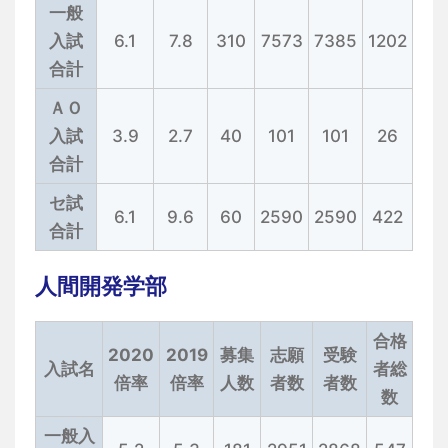
一般
入試
6.1
7.8
310
7573
7385
1202
合計
ＡＯ
入試
3.9
2.7
40
101
101
26
合計
セ試
6.1
9.6
60
2590
2590
422
合計
人間開発学部
合格
2020
2019
募集
志願
受験
入試名
者総
倍率
倍率
人数
者数
者数
数
一般入