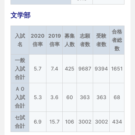
文学部
合格
入試
2020
2019
募集
志願
受験
者総
名
倍率
倍率
人数
者数
者数
数
一般
入試
5.7
7.4
425
9687
9394
1651
合計
ＡＯ
入試
5.3
3.6
60
363
363
68
合計
セ試
6.9
15.7
106
3002
3002
434
合計