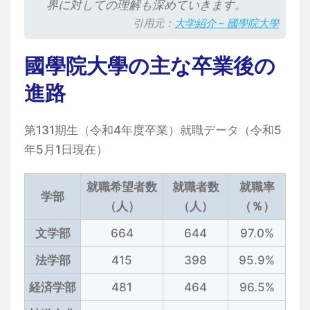
界に対しての理解も深めていきます。
引用元：
大学紹介 – 國學院大學
國學院大學の主な卒業後の
進路
第131期生（令和4年度卒業）就職データ（令和5
年5月1日現在）
就職希望者数
就職者数
就職率
学部
（人）
（人）
（％）
文学部
664
644
97.0%
法学部
415
398
95.9%
経済学部
481
464
96.5%