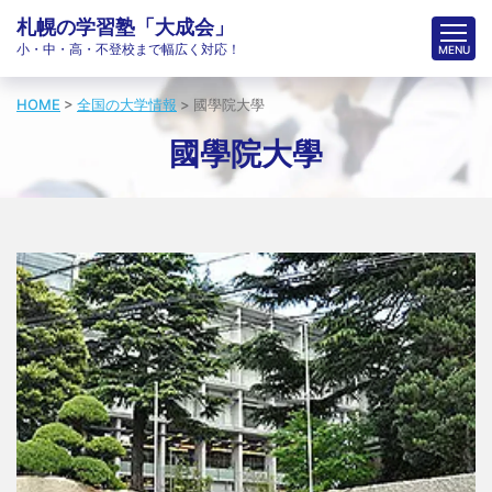
札幌の学習塾「大成会」
小・中・高・不登校まで幅広く対応！
HOME
>
全国の大学情報
>
國學院大學
國學院大學