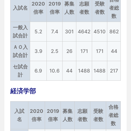
2020
2019
募集
志願
受験
入試名
者総
倍率
倍率
人数
者数
者数
数
一般入
5.2
7.4
301
4642
4510
862
試合計
ＡＯ入
3.9
2.5
26
171
171
44
試合計
セ試合
6.9
10.6
44
1488
1488
217
計
経済学部
合格
入試
2020
2019
募集
志願
受験
者総
名
倍率
倍率
人数
者数
者数
数