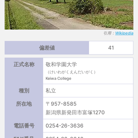
引用：
Wikipedia
偏差値
41
正式名称
敬和学園大学
（けいわがくえんだいがく）
Keiwa College
種別
私立
所在地
〒957-8585
新潟県新発田市富塚1270
電話番号
0254-26-3636