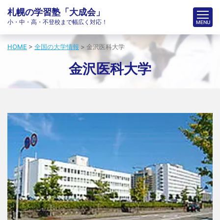
札幌の学習塾「大成会」
小・中・高・不登校まで幅広く対応！
HOME
>
全国の大学情報
>
金沢医科大学
金沢医科大学