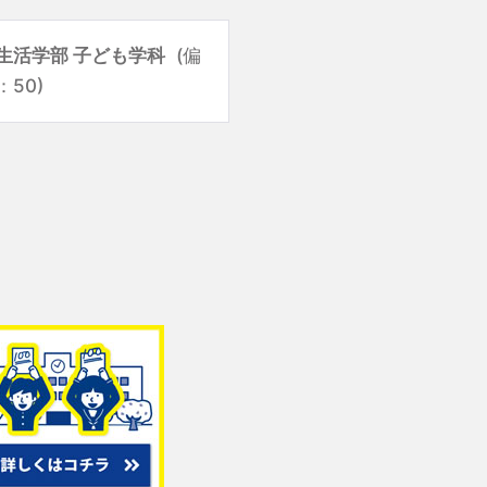
生活学部 子ども学科
(偏
：50)