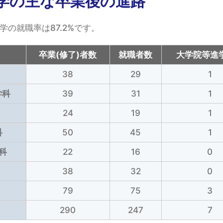
学の主な卒業後の進路
学の就職率は87.2%です。
卒業(修了)者数
就職者数
大学院等進
38
29
1
学科
39
31
1
24
19
1
科
50
45
1
科
22
16
0
38
32
0
79
75
3
290
247
7