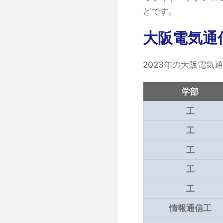
どです。
大阪電気通
2023年の大阪電気
学部
工
工
工
工
工
情報通信工