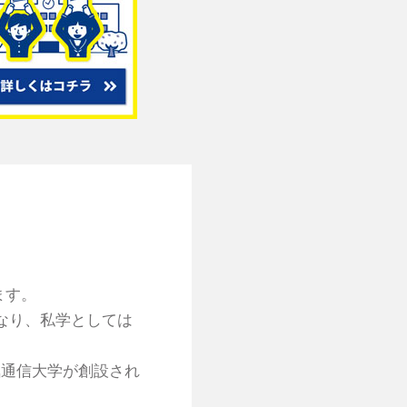
ます。
なり、私学としては
気通信大学が創設され