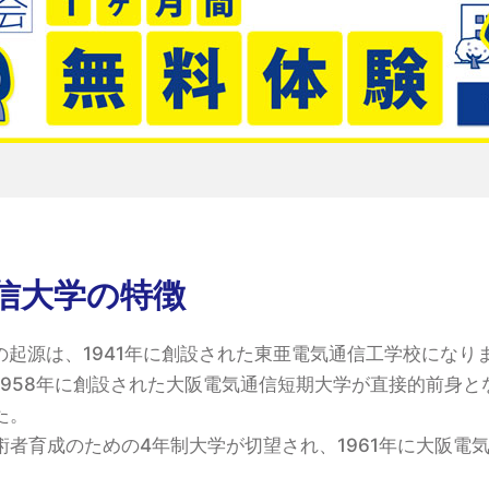
信大学の特徴
の起源は、1941年に創設された東亜電気通信工学校になり
1958年に創設された大阪電気通信短期大学が直接的前身と
た。
術者育成のための4年制大学が切望され、1961年に大阪電