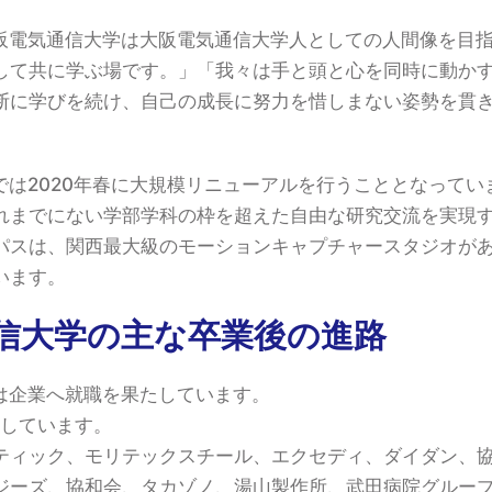
阪電気通信大学は大阪電気通信大学人としての人間像を目
して共に学ぶ場です。」「我々は手と頭と心を同時に動か
断に学びを続け、自己の成長に努力を惜しまない姿勢を貫
では2020年春に大規模リニューアルを行うこととなってい
れまでにない学部学科の枠を超えた自由な研究交流を実現
パスは、関西最大級のモーションキャプチャースタジオが
います。
信大学の主な卒業後の進路
は企業へ就職を果たしています。
学しています。
ティック、モリテックスチール、エクセディ、ダイダン、協
ジーズ、協和会、タカゾノ、湯山製作所、武田病院グルー