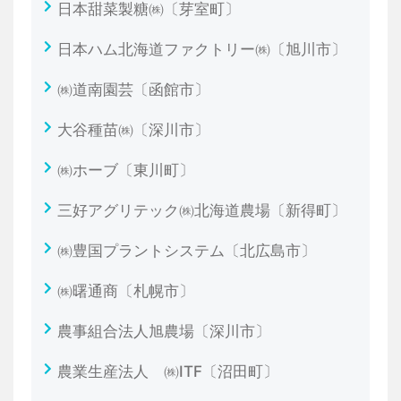
日本甜菜製糖㈱〔芽室町〕
日本ハム北海道ファクトリー㈱〔旭川市〕
㈱道南園芸〔函館市〕
大谷種苗㈱〔深川市〕
㈱ホーブ〔東川町〕
三好アグリテック㈱北海道農場〔新得町〕
㈱豊国プラントシステム〔北広島市〕
㈱曙通商〔札幌市〕
農事組合法人旭農場〔深川市〕
農業生産法人 ㈱ITF〔沼田町〕