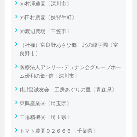
㈲村澤農園〔深川市〕
㈲田村農園〔妹背牛町〕
㈲渡辺農場〔三笠市〕
（社福）富良野あさひ郷 北の峰学園〔富
良野市〕
医療法人アンリー･デュナン会グループホー
ム優和の郷･信〔深川市〕
(社福)誠友会 工房あぐりの里〔青森県〕
東興産業㈱〔埼玉県〕
三陽精機㈱〔埼玉県〕
トマト農園０２６６６〔千葉県〕