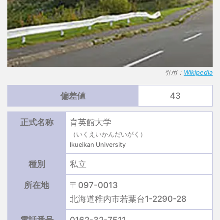
引用：
Wikipedia
偏差値
43
正式名称
育英館大学
（いくえいかんだいがく）
Ikueikan University
種別
私立
所在地
〒097-0013
北海道稚内市若葉台1-2290-28
電話番号
0162-32-7511