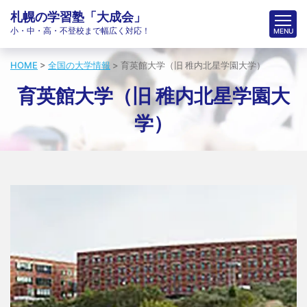
札幌の学習塾「大成会」
小・中・高・不登校まで幅広く対応！
HOME
>
全国の大学情報
>
育英館大学（旧 稚内北星学園大学）
育英館大学（旧 稚内北星学園大
学）