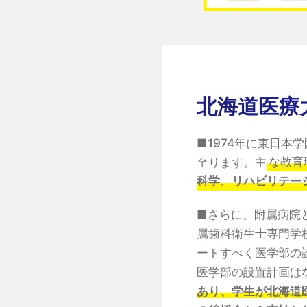
北海道医療
■1974年に東日本
至ります。主
な教育
科学
、
リハビリテー
■さらに、附属病院
属歯科衛生士専門学
ートすべく医学部の
医学部の設置計画は
あり、学生が北海道