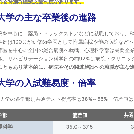
れる特別な医療支援制度があります。
大学の主な卒業後の進路
院を中心に、薬局・ドラックストアなどに就職しており、8
学部は100％が研修歯学医として附属病院や他の病院など
都圏を中心に全国の総合病院へ就職。心理科学部は民間企
職。リハビリテーション科学部の約92％は病院・クリニック
こともあり基本的に、病院やその関連施設への就職が主な
大学の入試難易度・倍率
療大学の各学部別共通テスト得点率は38%～65%、偏差値は35
学部
偏差値
共通
理科学
35.0～37.5