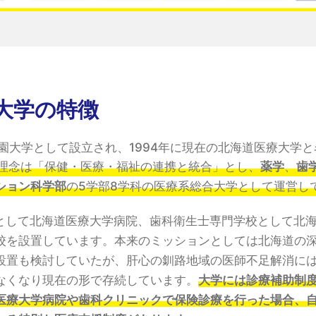
大学の特徴
学園大学として設立され、1994年に現在の北海道医療大学
理念は「保健・医療・福祉の連携と統合」とし、
薬学
、
歯
ション科学部
の5学部8学科の医療系総合大学として運営し
として北海道医療大学病院、歯科衛生士専門学校として北
校を設置しています。本来のミッションとしては北海道の
設置も検討していたが、肝心の釧路地域の医師不足解消に
なくなり現在の形で存続しています。
大学には診療補助制
医療大学病院や歯科クリニックで保険診療を行った場合、