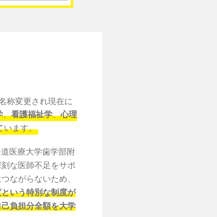
と名称変更され現在に
学
、
看護福祉学
、
心理
ています。
海道医療大学歯学部附
深刻な医師不足をサポ
はつながらないため、
度という特別な制度が
自己負担分全額を大学