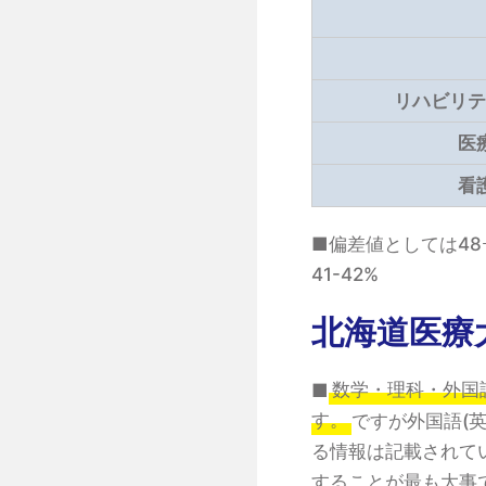
リハビリテ
医
看
■偏差値としては48
41-42%
北海道医療
■
数学・理科・外国
す。
ですが外国語(
る情報は記載されて
することが最も大事