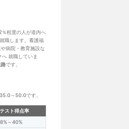
2％程度の人が道内へ
へ就職します。看護福
業や病院・教育施設な
へ 就職していま
進路
です。
.0～50.0です。
テスト得点率
38%～40%