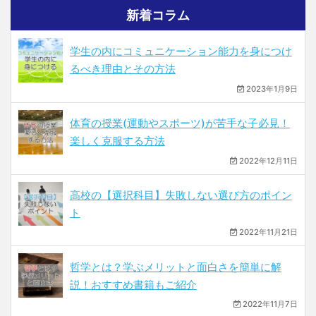
新着コラム
学生の内にコミュニケーション能力を身につけ
るべき理由とその方法
2023年1月9日
体育の授業(運動やスポーツ)が苦手な子必見！
楽しく克服する方法
2022年12月11日
高校の【選択科目】失敗しない選び方のポイン
ト
2022年11月21日
哲学とは？学ぶメリットと面白さを簡単に解
説！おすすめ書籍もご紹介
2022年11月7日