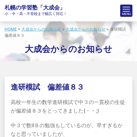
札幌の学習塾「大成会」
小・中・高・不登校まで幅広く対応！
HOME
>
大成会からのお知らせ
>
大成会からのお知らせ
>
進研模試
偏差値８３
大成会からのお知らせ
進研模試 偏差値８３
高校一年生の数学進研模試で中３の一貫校の生徒
が偏差値８３をとってきました(・・;)
中３で数ⅡＢの勉強もしているのが、早すぎるか
なと思っていましたが、